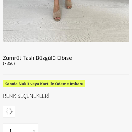
Zümrüt Taşlı Büzgülü Elbise
(7856)
Kapıda Nakit veya Kart ile Ödeme İmkanı
RENK SEÇENEKLERİ