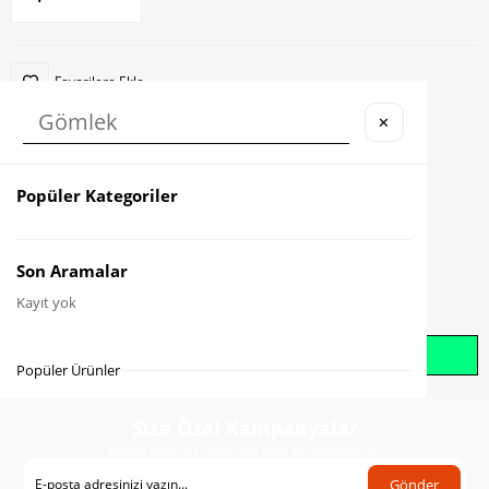
Favorilere Ekle
✕
Karşılaştır
Fiyat Düşünce Haber Ver
Popüler Kategoriler
Gelince Haber Ver
Son Aramalar
Kayıt yok
Whatsapp İle Sipariş Oluştur
Popüler Ürünler
Size Özel Kampanyalar
Hemen Kayıt Ol Fırsatlardan Önce Sen Haberdar Ol!
Gönder