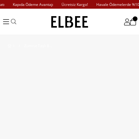
ı
Kapıda Ödeme Avantajı
Ücretsiz Kargo!
Havale Ödemelerde %10 İ
Zümrüt Taşlı Büzgülü Elbise