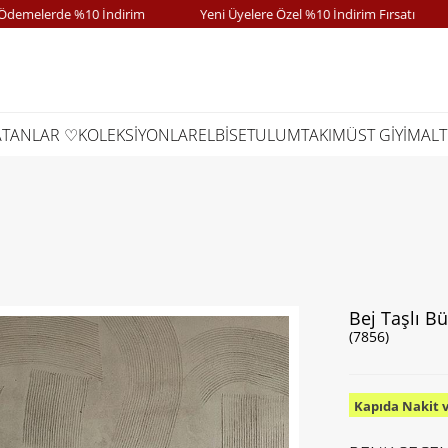
lerde %10 İndirim
Yeni Üyelere Özel %10 İndirim Fırsatı
K
ATANLAR ♡
KOLEKSİYONLAR
ELBİSE
TULUM
TAKIM
ÜST GİYİM
ALT
Bej Taşlı B
(7856)
Kapıda Nakit 