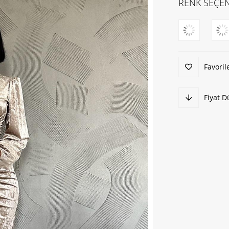
RENK SEÇEN
Favoril
Fiyat 