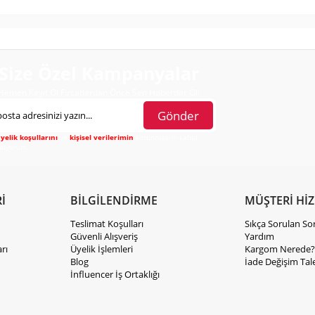
Size Özel Kampanyalar
Hemen Kayıt Ol Fırsatlardan Önce Sen Haberdar Ol!
Gönder
yelik koşullarını
ve
kişisel verilerimin
korunmasını kabul
diyorum.
İ
BİLGİLENDİRME
MÜŞTERİ Hİ
Teslimat Koşulları
Sıkça Sorulan So
Güvenli Alışveriş
Yardım
rı
Üyelik İşlemleri
Kargom Nerede?
Blog
İade Değişim Tal
İnfluencer İş Ortaklığı