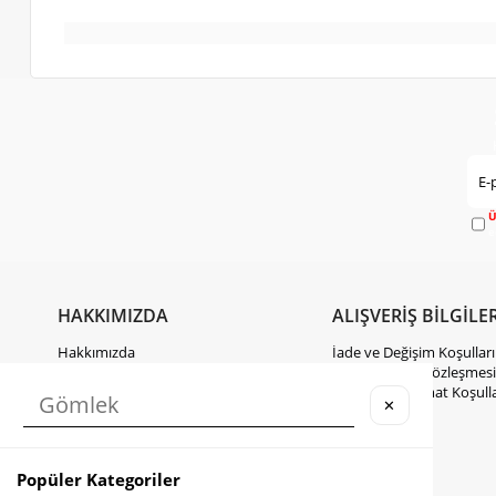
Ü
e
HAKKIMIZDA
ALIŞVERİŞ BİLGİLER
Hakkımızda
İade ve Değişim Koşulları
Gizlilik Politikası
Mesafeli Satış Sözleşmesi
KVKK Hakkında Bilgilendirme
Kargo ve Teslimat Koşulla
✕
İletişim
Takipte Kal
Popüler Kategoriler
Instagram
Facebook
TikTok