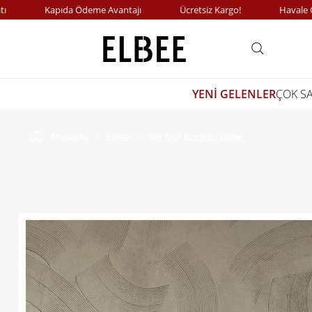
Kapıda Ödeme Avantajı
Ücretsiz Kargo!
Havale Ödeme
YENİ GELENLER
ÇOK S
Anasayfa
Elbise
Bej Taşlı Büzgülü Elbise