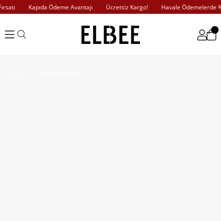
satı
Kapıda Ödeme Avantajı
Ücretsiz Kargo!
Havale Ödemelerde %1
Fuşya Büzgülü Saten Elbise