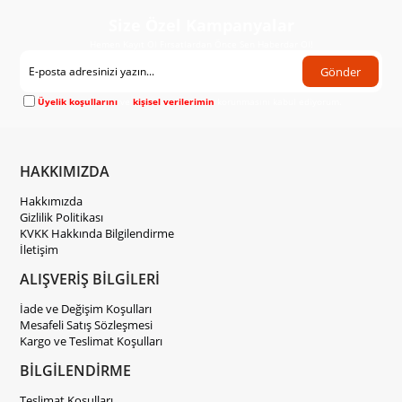
Size Özel Kampanyalar
Hemen Kayıt Ol Fırsatlardan Önce Sen Haberdar Ol!
Gönder
Üyelik koşullarını
ve
kişisel verilerimin
korunmasını kabul ediyorum.
HAKKIMIZDA
Hakkımızda
Gizlilik Politikası
KVKK Hakkında Bilgilendirme
İletişim
ALIŞVERİŞ BİLGİLERİ
İade ve Değişim Koşulları
Mesafeli Satış Sözleşmesi
Kargo ve Teslimat Koşulları
BİLGİLENDİRME
Teslimat Koşulları