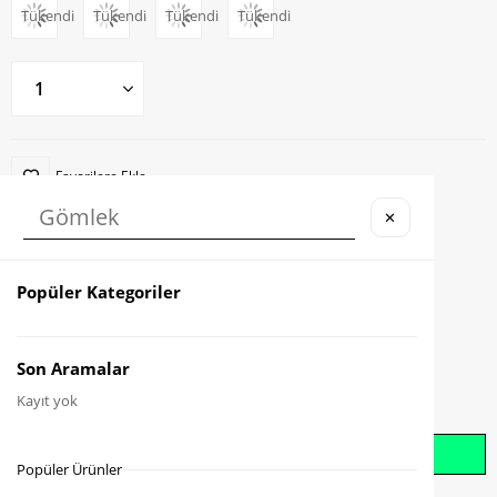
Tükendi
Tükendi
Tükendi
Tükendi
Favorilere Ekle
✕
Karşılaştır
Fiyat Düşünce Haber Ver
Popüler Kategoriler
Gelince Haber Ver
Son Aramalar
Kayıt yok
Whatsapp İle Sipariş Oluştur
Popüler Ürünler