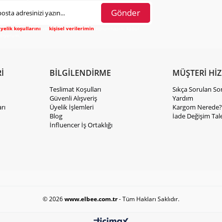
Gönder
yelik koşullarını
ve
kişisel verilerimin
korunmasını kabul
diyorum.
İ
BİLGİLENDİRME
MÜŞTERİ Hİ
Teslimat Koşulları
Sıkça Sorulan So
Güvenli Alışveriş
Yardım
rı
Üyelik İşlemleri
Kargom Nerede?
Blog
İade Değişim Tal
İnfluencer İş Ortaklığı
© 2026
www.elbee.com.tr
- Tüm Hakları Saklıdır.