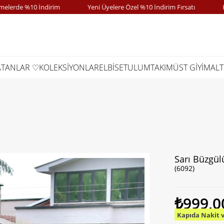
e %10 İndirim
Yeni Üyelere Özel %10 İndirim Fırsatı
Kapıd
ATANLAR ♡
KOLEKSİYONLAR
ELBİSE
TULUM
TAKIM
ÜST GİYİM
ALT
Sarı Büzgül
(6092)
₺999,0
Kapıda Nakit 