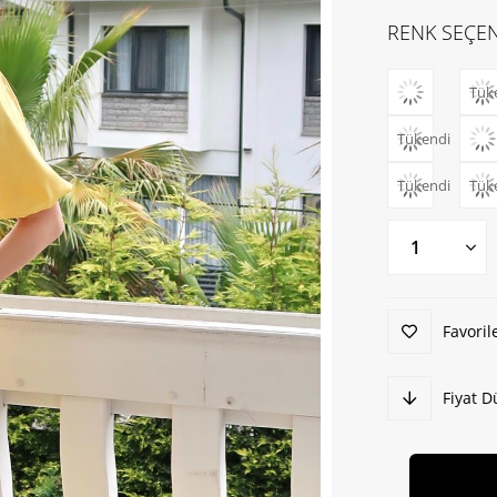
RENK SEÇEN
Tük
Tükendi
Tükendi
Tük
Favoril
Fiyat 