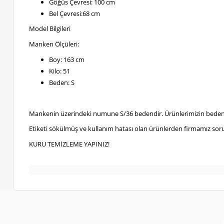
Göğüs Çevresi: 100 cm
Bel Çevresi:68 cm
Model Bilgileri
Manken Ölçüleri:
Boy: 163 cm
Kilo: 51
Beden: S
Mankenin üzerindeki numune S/36 bedendir. Ürünlerimizin bedenl
Etiketi sökülmüş ve kullanım hatası olan ürünlerden firmamız soru
KURU TEMİZLEME YAPINIZ!