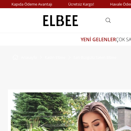
Kapıda Ödeme Avantajı
Ücretsiz Kargo!
Havale Ödemelerd
YENİ GELENLER
ÇOK S
Anasayfa
Kadın Elbise
Sarı Büzgülü Saten Elbise