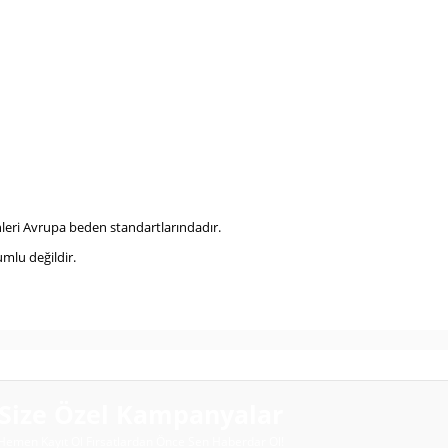
eri Avrupa beden standartlarındadır.
mlu değildir.
Size Özel Kampanyalar
Hemen Kayıt Ol Fırsatlardan Önce Sen Haberdar Ol!