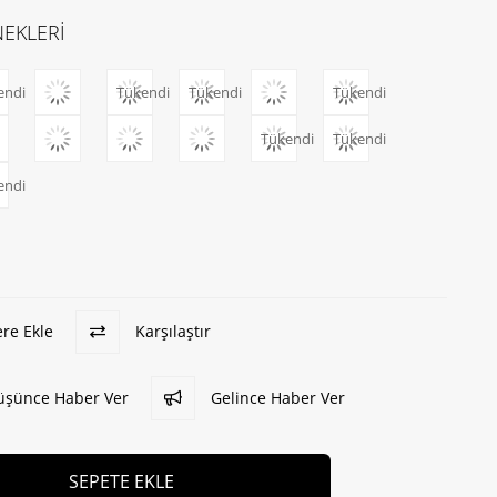
EKLERİ
endi
Tükendi
Tükendi
Tükendi
Tükendi
Tükendi
endi
ere Ekle
Karşılaştır
Düşünce Haber Ver
Gelince Haber Ver