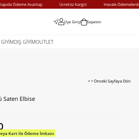
a Ödeme Avantajı
Ücretsiz Kargo!
Havale Ödemelerde %10 
Üye Girişi
Sepetim
 GİYİM
DIŞ GİYİM
OUTLET
< < Önceki Sayfaya Dön
ü Saten Elbise
0
veya Kart ile Ödeme İmkanı