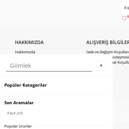
Ü
e
HAKKIMIZDA
ALIŞVERİŞ BİLGİLER
Hakkımızda
İade ve Değişim Koşulları
Gizlilik Politikası
Mesafeli Satış Sözleşmesi
KVKK Hakkında Bilgilendirme
Kargo ve Teslimat Koşulla
✕
İletişim
Takipte Kal
Popüler Kategoriler
Instagram
Facebook
TikTok
Son Aramalar
Kayıt yok
Popüler Ürünler