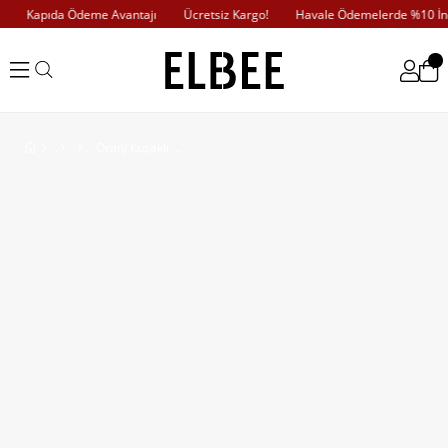
Kapıda Ödeme Avantajı
Ücretsiz Kargo!
Havale Ödemelerde %10 İndi
Oranj Kuşaklı Midi Kaban