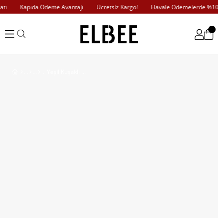
ı
Kapıda Ödeme Avantajı
Ücretsiz Kargo!
Havale Ödemelerde %10 İ
Yeşil Kuşaklı Midi Kaban