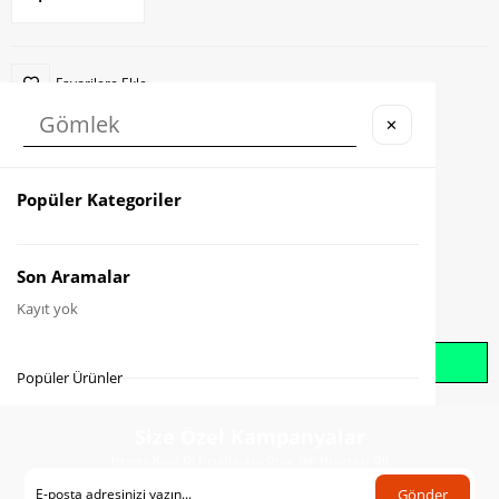
Favorilere Ekle
✕
Karşılaştır
Fiyat Düşünce Haber Ver
Popüler Kategoriler
Gelince Haber Ver
Son Aramalar
Kayıt yok
Whatsapp İle Sipariş Oluştur
Popüler Ürünler
Size Özel Kampanyalar
Hemen Kayıt Ol Fırsatlardan Önce Sen Haberdar Ol!
Gönder