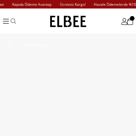
ı
Kapıda Ödeme Avantajı
Ücretsiz Kargo!
Havale Ödemelerde %10 İ
Ekru İspanyol Kol Piliseli Elbise