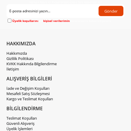
Hemen Kayıt Ol Fırsatlardan Önce Sen Haberdar Ol!
Gönder
Üyelik koşullarını
ve
kişisel verilerimin
korunmasını kabul ediyorum.
HAKKIMIZDA
Hakkımızda
Gizlilik Politikası
KVKK Hakkında Bilgilendirme
İletişim
ALIŞVERİŞ BİLGİLERİ
İade ve Değişim Koşulları
Mesafeli Satış Sözleşmesi
Kargo ve Teslimat Koşulları
BİLGİLENDİRME
Teslimat Koşulları
Güvenli Alışveriş
Üyelik İşlemleri