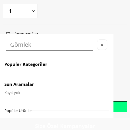
Favorilere Ekle
✕
Karşılaştır
Fiyat Düşünce Haber Ver
Popüler Kategoriler
Gelince Haber Ver
Son Aramalar
Kayıt yok
Whatsapp İle Sipariş Oluştur
Popüler Ürünler
Size Özel Kampanyalar