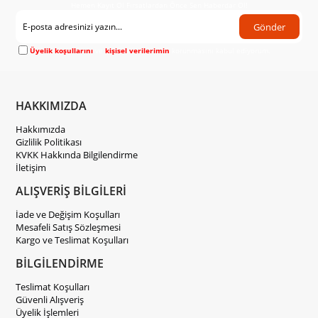
Hemen Kayıt Ol Fırsatlardan Önce Sen Haberdar Ol!
Gönder
Üyelik koşullarını
ve
kişisel verilerimin
korunmasını kabul ediyorum.
HAKKIMIZDA
Hakkımızda
Gizlilik Politikası
KVKK Hakkında Bilgilendirme
İletişim
ALIŞVERİŞ BİLGİLERİ
İade ve Değişim Koşulları
Mesafeli Satış Sözleşmesi
Kargo ve Teslimat Koşulları
BİLGİLENDİRME
Teslimat Koşulları
Güvenli Alışveriş
Üyelik İşlemleri