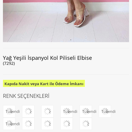
Yağ Yeşili İspanyol Kol Piliseli Elbise
(7292)
Kapıda Nakit veya Kart ile Ödeme İmkanı
RENK SEÇENEKLERİ
Tükendi
Tükendi
Tükendi
Tükendi
Tükendi