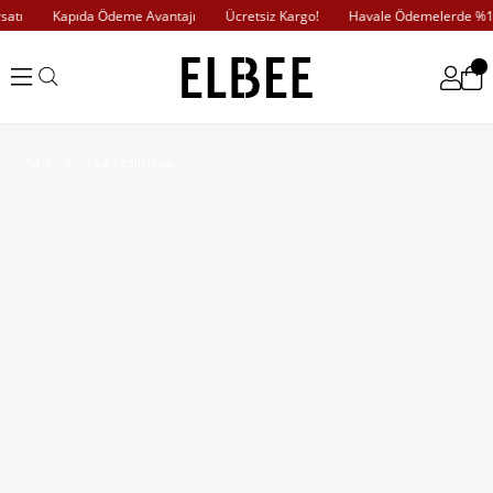
tı
Kapıda Ödeme Avantajı
Ücretsiz Kargo!
Havale Ödemelerde %10 İ
Yağ Yeşili İspanyol Kol Piliseli Elbise