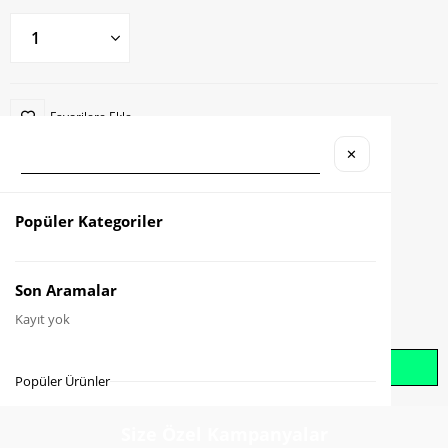
Favorilere Ekle
✕
Karşılaştır
Fiyat Düşünce Haber Ver
Popüler Kategoriler
Gelince Haber Ver
Son Aramalar
Kayıt yok
Whatsapp İle Sipariş Oluştur
Popüler Ürünler
Size Özel Kampanyalar