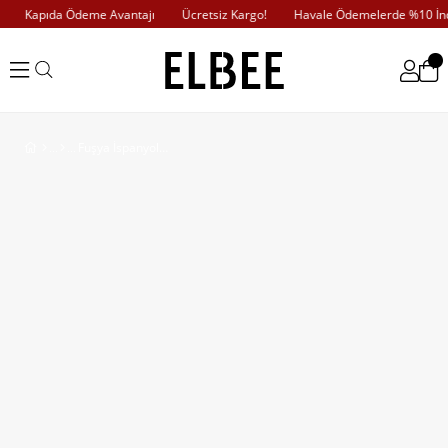
Kapıda Ödeme Avantajı
Ücretsiz Kargo!
Havale Ödemelerde %10 İndi
Fuşya İspanyol Kol Piliseli Elbise