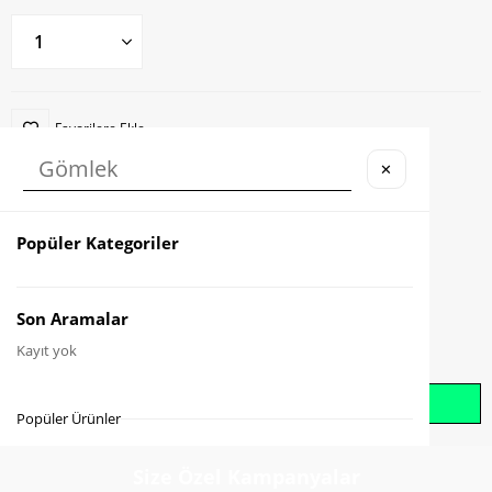
Favorilere Ekle
✕
Karşılaştır
Fiyat Düşünce Haber Ver
Popüler Kategoriler
Gelince Haber Ver
Son Aramalar
Kayıt yok
Whatsapp İle Sipariş Oluştur
Popüler Ürünler
Size Özel Kampanyalar