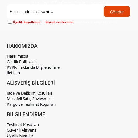
Hemen Kayıt Ol Fırsatlardan Önce Sen Haberdar Ol!
Gönder
Üyelik koşullarını
ve
kişisel verilerimin
korunmasını kabul ediyorum.
HAKKIMIZDA
Hakkımızda
Gizlilik Politikası
KVKK Hakkında Bilgilendirme
İletişim
ALIŞVERİŞ BİLGİLERİ
İade ve Değişim Koşulları
Mesafeli Satış Sözleşmesi
Kargo ve Teslimat Koşulları
BİLGİLENDİRME
Teslimat Koşulları
Güvenli Alışveriş
Üyelik İşlemleri